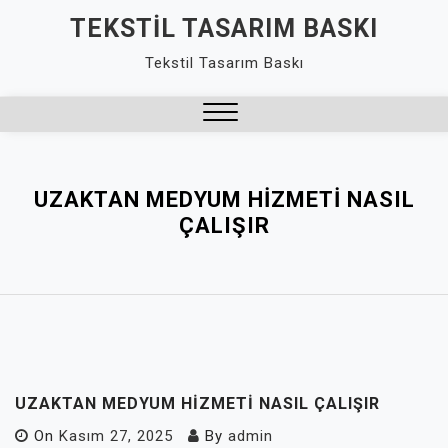
Skip
TEKSTIL TASARIM BASKI
to
Tekstil Tasarım Baskı
content
Close
Menu
UZAKTAN MEDYUM HIZMETI NASIL
ÇALIŞIR
UZAKTAN MEDYUM HIZMETI NASIL ÇALIŞIR
On
Kasım 27, 2025
By
admin