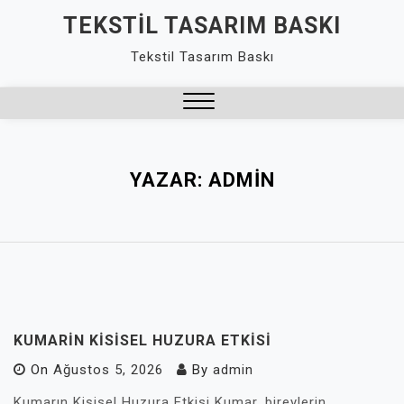
Skip
TEKSTIL TASARIM BASKI
to
Tekstil Tasarım Baskı
content
Close
Menu
YAZAR:
ADMIN
KUMARIN KISISEL HUZURA ETKISI
On
Ağustos 5, 2026
By
admin
Kumarın Kişisel Huzura Etkisi Kumar, bireylerin