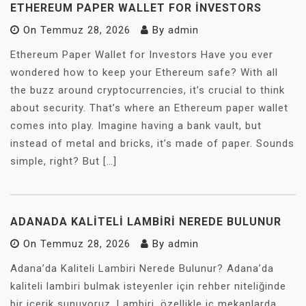
ETHEREUM PAPER WALLET FOR İNVESTORS
On
Temmuz 28, 2026
By
admin
Ethereum Paper Wallet for Investors Have you ever
wondered how to keep your Ethereum safe? With all
the buzz around cryptocurrencies, it’s crucial to think
about security. That’s where an Ethereum paper wallet
comes into play. Imagine having a bank vault, but
instead of metal and bricks, it’s made of paper. Sounds
simple, right? But […]
ADANADA KALITELI LAMBIRI NEREDE BULUNUR
On
Temmuz 28, 2026
By
admin
Adana’da Kaliteli Lambiri Nerede Bulunur? Adana’da
kaliteli lambiri bulmak isteyenler için rehber niteliğinde
bir içerik sunuyoruz. Lambiri, özellikle iç mekanlarda