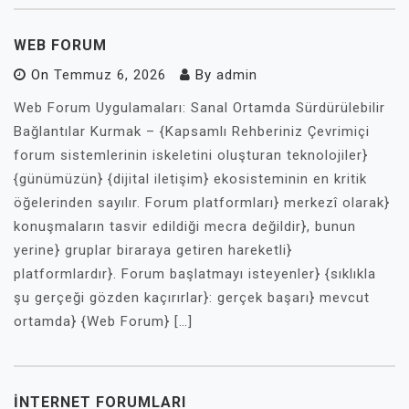
WEB FORUM
On
Temmuz 6, 2026
By
admin
Web Forum Uygulamaları: Sanal Ortamda Sürdürülebilir
Bağlantılar Kurmak – {Kapsamlı Rehberiniz Çevrimiçi
forum sistemlerinin iskeletini oluşturan teknolojiler}
{günümüzün} {dijital iletişim} ekosisteminin en kritik
öğelerinden sayılır. Forum platformları} merkezî olarak}
konuşmaların tasvir edildiği mecra değildir}, bunun
yerine} gruplar biraraya getiren hareketli}
platformlardır}. Forum başlatmayı isteyenler} {sıklıkla
şu gerçeği gözden kaçırırlar}: gerçek başarı} mevcut
ortamda} {Web Forum} […]
INTERNET FORUMLARI