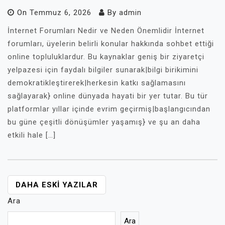
On
Temmuz 6, 2026
By
admin
İnternet Forumları Nedir ve Neden Önemlidir İnternet
forumları, üyelerin belirli konular hakkında sohbet ettiği
online topluluklardur. Bu kaynaklar geniş bir ziyaretçi
yelpazesi için faydalı bilgiler sunarak|bilgi birikimini
demokratikleştirerek|herkesin katkı sağlamasını
sağlayarak} online dünyada hayati bir yer tutar. Bu tür
platformlar yıllar içinde evrim geçirmiş|başlangıcından
bu güne çeşitli dönüşümler yaşamış} ve şu an daha
etkili hale […]
YAZI
DAHA ESKI YAZILAR
GEZINMESI
Ara
Ara