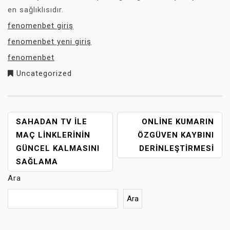
en sağlıklısıdır.
fenomenbet giriş
fenomenbet yeni giriş
fenomenbet
Uncategorized
YAZI
SAHADAN TV ILE
ONLINE KUMARIN
GEZINMESI
MAÇ LINKLERININ
ÖZGÜVEN KAYBINI
GÜNCEL KALMASINI
DERINLEŞTIRMESI
SAĞLAMA
Ara
Ara