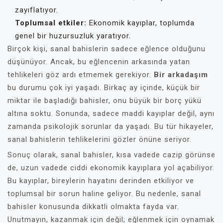
zayıflatıyor.
Toplumsal etkiler:
Ekonomik kayıplar, toplumda
genel bir huzursuzluk yaratıyor.
Birçok kişi, sanal bahislerin sadece eğlence olduğunu
düşünüyor. Ancak, bu eğlencenin arkasında yatan
tehlikeleri göz ardı etmemek gerekiyor.
Bir arkadaşım
bu durumu çok iyi yaşadı. Birkaç ay içinde, küçük bir
miktar ile başladığı bahisler, onu büyük bir borç yükü
altına soktu. Sonunda, sadece maddi kayıplar değil, aynı
zamanda psikolojik sorunlar da yaşadı. Bu tür hikayeler,
sanal bahislerin tehlikelerini gözler önüne seriyor.
Sonuç olarak, sanal bahisler, kısa vadede cazip görünse
de, uzun vadede ciddi ekonomik kayıplara yol açabiliyor.
Bu kayıplar, bireylerin hayatını derinden etkiliyor ve
toplumsal bir sorun haline geliyor. Bu nedenle, sanal
bahisler konusunda dikkatli olmakta fayda var.
Unutmayın, kazanmak için değil; eğlenmek için oynamak