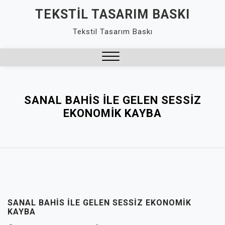
Skip
TEKSTIL TASARIM BASKI
to
Tekstil Tasarım Baskı
content
Close
Menu
SANAL BAHIS ILE GELEN SESSIZ
EKONOMIK KAYBA
SANAL BAHIS ILE GELEN SESSIZ EKONOMIK
KAYBA