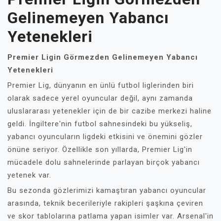
Gelinemeyen Yabancı
Yetenekleri
Premier Ligin Görmezden Gelinemeyen Yabancı
Yetenekleri
Premier Lig, dünyanın en ünlü futbol liglerinden biri
olarak sadece yerel oyuncular değil, aynı zamanda
uluslararası yetenekler için de bir cazibe merkezi haline
geldi. İngiltere'nin futbol sahnesindeki bu yükseliş,
yabancı oyuncuların ligdeki etkisini ve önemini gözler
önüne seriyor. Özellikle son yıllarda, Premier Lig'in
mücadele dolu sahnelerinde parlayan birçok yabancı
yetenek var.
Bu sezonda gözlerimizi kamaştıran yabancı oyuncular
arasında, teknik becerileriyle rakipleri şaşkına çeviren
ve skor tablolarına patlama yapan isimler var. Arsenal'in