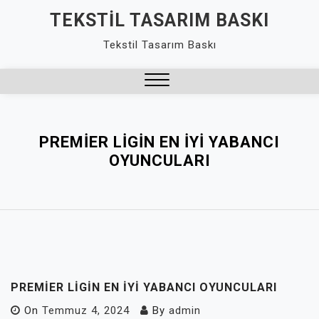
Skip
TEKSTIL TASARIM BASKI
to
Tekstil Tasarım Baskı
content
Close
Menu
PREMIER LIGIN EN İYI YABANCI
OYUNCULARI
PREMIER LIGIN EN İYI YABANCI OYUNCULARI
On
Temmuz 4, 2024
By
admin