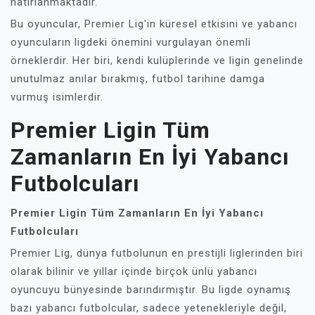
hatırlanmaktadır.
Bu oyuncular, Premier Lig'in küresel etkisini ve yabancı
oyuncuların ligdeki önemini vurgulayan önemli
örneklerdir. Her biri, kendi kulüplerinde ve ligin genelinde
unutulmaz anılar bırakmış, futbol tarihine damga
vurmuş isimlerdir.
Premier Ligin Tüm
Zamanların En İyi Yabancı
Futbolcuları
Premier Ligin Tüm Zamanların En İyi Yabancı
Futbolcuları
Premier Lig, dünya futbolunun en prestijli liglerinden biri
olarak bilinir ve yıllar içinde birçok ünlü yabancı
oyuncuyu bünyesinde barındırmıştır. Bu ligde oynamış
bazı yabancı futbolcular, sadece yetenekleriyle değil,