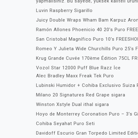
yapmalısınız. Bu sayede, yüksek kaliteli ürün
Luvin Raspberry Sigarillo
Juicy Double Wraps Wham Bam Karpuz Aroma
Ramón Allones Phoenicio 40 20’s Puro FR
San Cristobal Magnífico Puro 10’s FREESHO
Romeo Y Julieta Wide Churchills Puro 25’s
Krug Grande Cuvée 170ème Édition 75CL F
Vozol Star 12000 Puff Blue Razz İce
Alec Bradley Maxx Freak Tek Puro
Lubinski Humidor + Cohiba Exclusivo Suiza 
Milano 20 Signatures Red Grape sigara
Winston Xstyle Dual ithal sigara
Hoyo de Monterrey Coronation Puro – 3’s G
Cohiba Seyahat Puro Seti
Davidoff Escurio Gran Torpedo Limited Editi