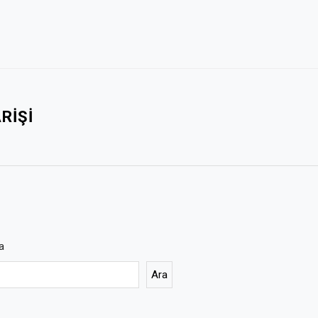
RIŞI
a
Ara