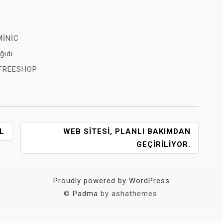
MİNİC
ğıdı
– FREESHOP
L
WEB SITESI, PLANLI BAKIMDAN
GEÇIRILIYOR.
Proudly powered by WordPress
©
Padma
by ashathemes.