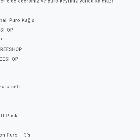
ler elde edersiniz ve puro keyfiniz yarıda kalmaz!
lı Puro Kağıdı
EESHOP
P
 FREESHOP
REESHOP
Puro seti
ift Pack
on Puro – 3’s