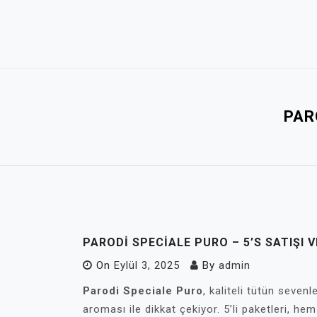
Skip
to
content
PAR
PARODI SPECIALE PURO – 5’S SATIŞI V
On
Eylül 3, 2025
By
admin
Parodi Speciale Puro
, kaliteli tütün seve
aroması ile dikkat çekiyor. 5’li paketleri, h