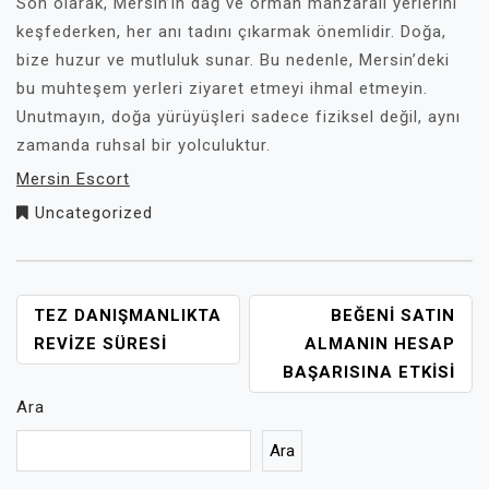
Son olarak, Mersin’in dağ ve orman manzaralı yerlerini
keşfederken, her anı tadını çıkarmak önemlidir. Doğa,
bize huzur ve mutluluk sunar. Bu nedenle, Mersin’deki
bu muhteşem yerleri ziyaret etmeyi ihmal etmeyin.
Unutmayın, doğa yürüyüşleri sadece fiziksel değil, aynı
zamanda ruhsal bir yolculuktur.
Mersin Escort
Uncategorized
YAZI
TEZ DANIŞMANLIKTA
BEĞENI SATIN
GEZINMESI
REVIZE SÜRESI
ALMANIN HESAP
BAŞARISINA ETKISI
Ara
Ara