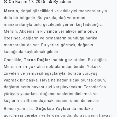
On
Kasım 17, 2025
By
admin
Mersin
, doğal güzellikleri ve etkileyici manzaralarıyla
dolu bir bölgedir. Bu yazıda, dağ ve orman
manzaralarıyla ünlü gezilecek yerleri keşfedeceğiz.
Mersin, Akdeniz’in kıyısında yer alıyor ama onun
ötesinde, dağların ve ormanların sunduğu harika
manzaralar da var. Bu yerleri görmek, doğanın
kucağında kaybolmak gibidir.
Öncelikle,
Toros Dağları
’na bir göz atalım. Bu dağlar,
Mersin’in en göz alıcı noktalarından biridir. Yüksek
zirveleri ve yemyeşil ağaçlarıyla, burada yürüyüş
yapmak bir başka. Hava ne kadar sıcak olursa olsun,
dağların serin havası sizi karşılayacaktır. Toroslar’da
yürüyüş yaparken, doğanın seslerini dinlemek ve
kuşların cıvıltısını duymak, insanı ruhen dinlendirir.
Bunun yanı sıra,
Soğuksu Yaylası
da mutlaka
görülmesi gereken yerlerden biridir. Burası, serin havası