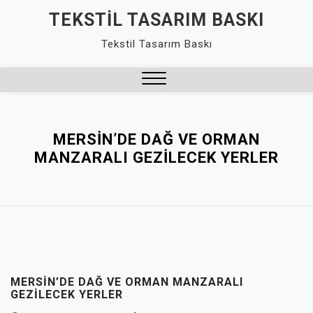
Skip
TEKSTIL TASARIM BASKI
to
Tekstil Tasarım Baskı
content
Close
Menu
MERSIN’DE DAĞ VE ORMAN
MANZARALI GEZILECEK YERLER
MERSIN’DE DAĞ VE ORMAN MANZARALI
GEZILECEK YERLER