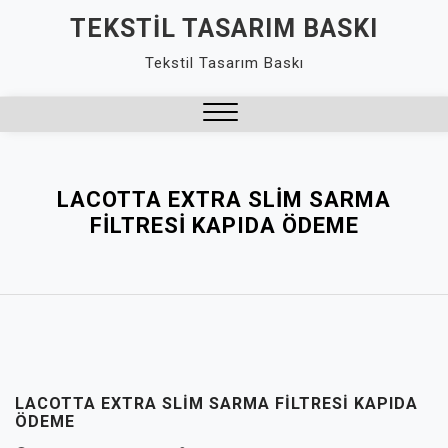
Skip
TEKSTIL TASARIM BASKI
to
Tekstil Tasarım Baskı
content
Close
Menu
LACOTTA EXTRA SLIM SARMA
FILTRESI KAPIDA ÖDEME
LACOTTA EXTRA SLIM SARMA FILTRESI KAPIDA
ÖDEME