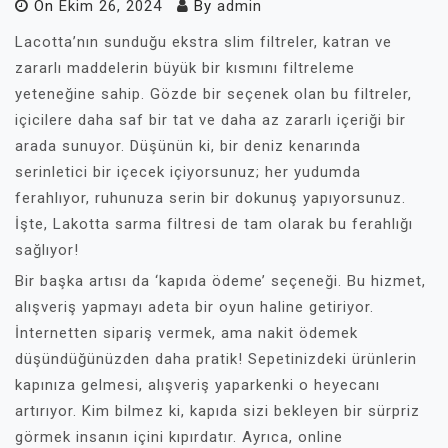
On
Ekim 26, 2024
By
admin
Lacotta’nın sunduğu ekstra slim filtreler, katran ve
zararlı maddelerin büyük bir kısmını filtreleme
yeteneğine sahip. Gözde bir seçenek olan bu filtreler,
içicilere daha saf bir tat ve daha az zararlı içeriği bir
arada sunuyor. Düşünün ki, bir deniz kenarında
serinletici bir içecek içiyorsunuz; her yudumda
ferahlıyor, ruhunuza serin bir dokunuş yapıyorsunuz.
İşte, Lakotta sarma filtresi de tam olarak bu ferahlığı
sağlıyor!
Bir başka artısı da ‘kapıda ödeme’ seçeneği. Bu hizmet,
alışveriş yapmayı adeta bir oyun haline getiriyor.
İnternetten sipariş vermek, ama nakit ödemek
düşündüğünüzden daha pratik! Sepetinizdeki ürünlerin
kapınıza gelmesi, alışveriş yaparkenki o heyecanı
artırıyor. Kim bilmez ki, kapıda sizi bekleyen bir sürpriz
görmek insanın içini kıpırdatır. Ayrıca, online