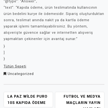
“@type”: “Answer”,
“text”: “Kapıda ödeme, ürün teslimatında kullanıcının
ürün bedelini kurye ile ödemesidir. Sipariş oluşturduktan
sonra, teslimat anında nakit ya da kartla ödeme
yaparak işlemi tamamlayabilirsiniz. Bu yöntem,
alışverişte güvence sağlar ve internetten alışveriş
yapmaktan çekinenler için avantaj sunar.”
}
]
}
Tütün Sepeti
Uncategorized
YAZI
LA PAZ WILDE PURO
FUTBOL VE MEDYA
GEZINMESI
10S KAPIDA ÖDEME
MAÇLARIN YAYIN