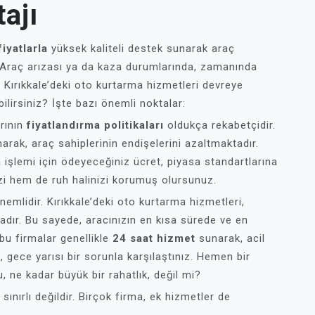
ajı
iyatlarla
yüksek kaliteli destek sunarak araç
. Araç arızası ya da kaza durumlarında, zamanında
Kırıkkale’deki oto kurtarma hizmetleri devreye
bilirsiniz? İşte bazı önemli noktalar:
arının
fiyatlandırma politikaları
oldukça rekabetçidir.
rak, araç sahiplerinin endişelerini azaltmaktadır.
 işlemi için ödeyeceğiniz ücret, piyasa standartlarına
zi hem de ruh halinizi korumuş olursunuz.
nemlidir. Kırıkkale’deki oto kurtarma hizmetleri,
adır. Bu sayede, aracınızın en kısa sürede ve en
 bu firmalar genellikle
24 saat hizmet
sunarak, acil
 gece yarısı bir sorunla karşılaştınız. Hemen bir
 ne kadar büyük bir rahatlık, değil mi?
ınırlı değildir. Birçok firma, ek hizmetler de