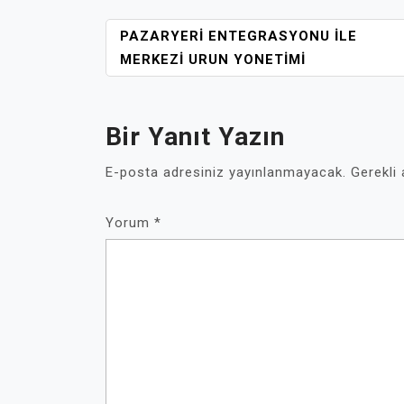
YAZI
PAZARYERI ENTEGRASYONU İLE
GEZINMESI
MERKEZI URUN YONETIMI
Bir Yanıt Yazın
E-posta adresiniz yayınlanmayacak.
Gerekli
Yorum
*