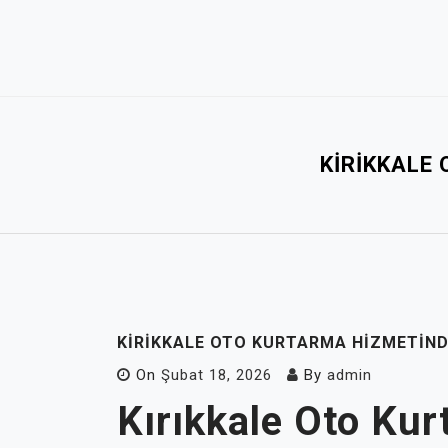
Skip
to
content
KIRIKKALE
KIRIKKALE OTO KURTARMA HIZMETIND
On
Şubat 18, 2026
By
admin
Kırıkkale Oto Ku