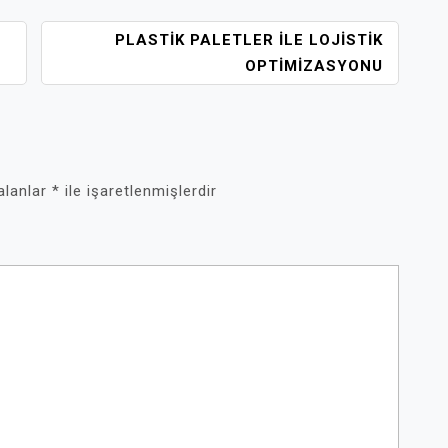
PLASTIK PALETLER İLE LOJISTIK
OPTIMIZASYONU
 alanlar
*
ile işaretlenmişlerdir