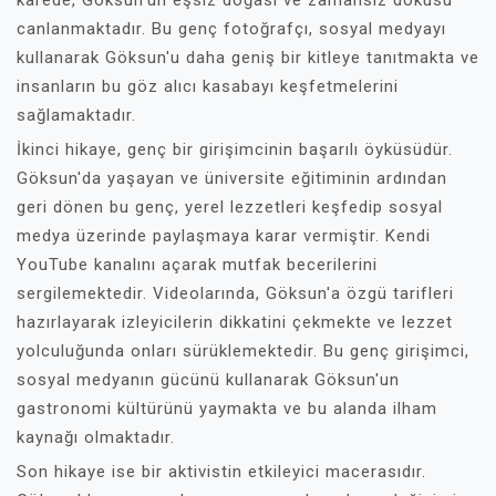
karede, Göksun'un eşsiz doğası ve zamansız dokusu
canlanmaktadır. Bu genç fotoğrafçı, sosyal medyayı
kullanarak Göksun'u daha geniş bir kitleye tanıtmakta ve
insanların bu göz alıcı kasabayı keşfetmelerini
sağlamaktadır.
İkinci hikaye, genç bir girişimcinin başarılı öyküsüdür.
Göksun'da yaşayan ve üniversite eğitiminin ardından
geri dönen bu genç, yerel lezzetleri keşfedip sosyal
medya üzerinde paylaşmaya karar vermiştir. Kendi
YouTube kanalını açarak mutfak becerilerini
sergilemektedir. Videolarında, Göksun'a özgü tarifleri
hazırlayarak izleyicilerin dikkatini çekmekte ve lezzet
yolculuğunda onları sürüklemektedir. Bu genç girişimci,
sosyal medyanın gücünü kullanarak Göksun'un
gastronomi kültürünü yaymakta ve bu alanda ilham
kaynağı olmaktadır.
Son hikaye ise bir aktivistin etkileyici macerasıdır.