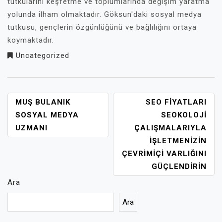
tutkularını keşfetme ve toplumlarında değişim yaratma
yolunda ilham olmaktadır. Göksun'daki sosyal medya
tutkusu, gençlerin özgünlüğünü ve bağlılığını ortaya
koymaktadır.
Uncategorized
YAZI
MUŞ BULANIK
SEO FIYATLARI
GEZINMESI
SOSYAL MEDYA
SEOKOLOJI
UZMANI
ÇALIŞMALARIYLA
İŞLETMENIZIN
ÇEVRIMIÇI VARLIĞINI
GÜÇLENDIRIN
Ara
Ara