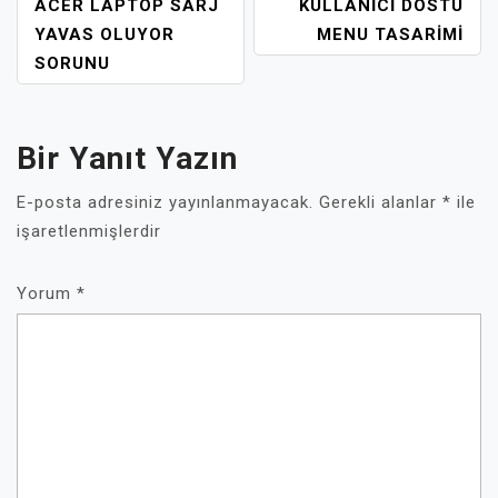
YAZI
ACER LAPTOP SARJ
KULLANICI DOSTU
GEZINMESI
YAVAS OLUYOR
MENU TASARIMI
SORUNU
Bir Yanıt Yazın
E-posta adresiniz yayınlanmayacak.
Gerekli alanlar
*
ile
işaretlenmişlerdir
Yorum
*