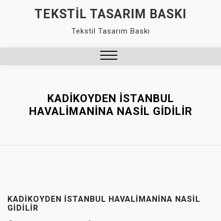
Skip
TEKSTIL TASARIM BASKI
to
Tekstil Tasarım Baskı
content
Close
Menu
KADIKOYDEN İSTANBUL
HAVALIMANINA NASIL GIDILIR
KADIKOYDEN İSTANBUL HAVALIMANINA NASIL
GIDILIR