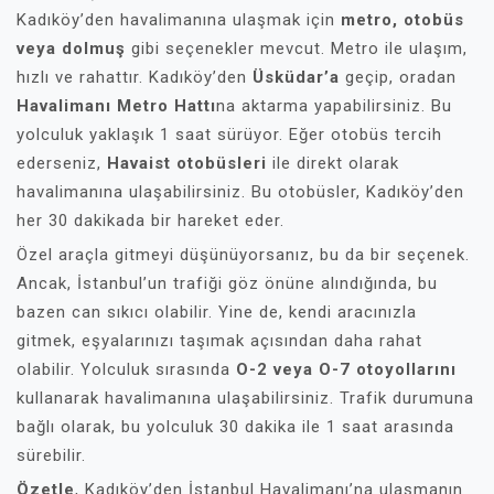
Kadıköy’den havalimanına ulaşmak için
metro, otobüs
veya dolmuş
gibi seçenekler mevcut. Metro ile ulaşım,
hızlı ve rahattır. Kadıköy’den
Üsküdar’a
geçip, oradan
Havalimanı Metro Hattı
na aktarma yapabilirsiniz. Bu
yolculuk yaklaşık 1 saat sürüyor. Eğer otobüs tercih
ederseniz,
Havaist otobüsleri
ile direkt olarak
havalimanına ulaşabilirsiniz. Bu otobüsler, Kadıköy’den
her 30 dakikada bir hareket eder.
Özel araçla gitmeyi düşünüyorsanız, bu da bir seçenek.
Ancak, İstanbul’un trafiği göz önüne alındığında, bu
bazen can sıkıcı olabilir. Yine de, kendi aracınızla
gitmek, eşyalarınızı taşımak açısından daha rahat
olabilir. Yolculuk sırasında
O-2 veya O-7 otoyollarını
kullanarak havalimanına ulaşabilirsiniz. Trafik durumuna
bağlı olarak, bu yolculuk 30 dakika ile 1 saat arasında
sürebilir.
Özetle
, Kadıköy’den İstanbul Havalimanı’na ulaşmanın