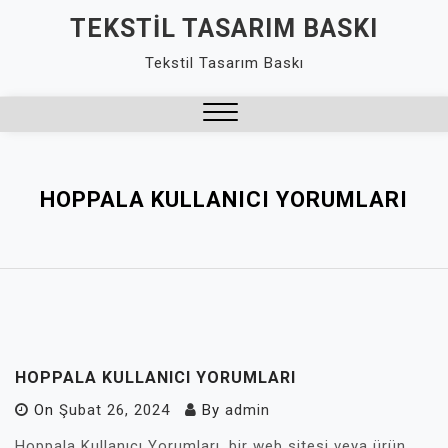
Skip
TEKSTIL TASARIM BASKI
to
Tekstil Tasarım Baskı
content
Close
Menu
HOPPALA KULLANICI YORUMLARI
HOPPALA KULLANICI YORUMLARI
On
Şubat 26, 2024
By
admin
Hoppala Kullanıcı Yorumları, bir web sitesi veya ürün