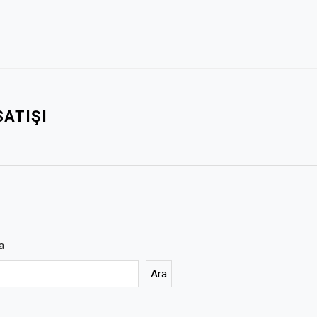
SATIŞI
a
Ara