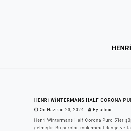
Skip
to
content
HENRI
HENRI WINTERMANS HALF CORONA PUR
On
Haziran 23, 2024
By
admin
Henri Wintermans Half Corona Puro 5'ler şüp
gelmiştir. Bu purolar, mükemmel denge ve ta