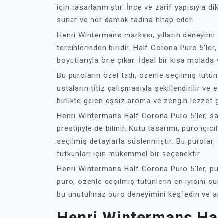
için tasarlanmıştır. İnce ve zarif yapısıyla 
sunar ve her damak tadına hitap eder.
Henri Wintermans markası, yılların deneyimi v
tercihlerinden biridir. Half Corona Puro 5'le
boyutlarıyla öne çıkar. İdeal bir kısa molada
Bu puroların özel tadı, özenle seçilmiş tütünl
ustaların titiz çalışmasıyla şekillendirilir ve
birlikte gelen eşsiz aroma ve zengin lezzet g
Henri Wintermans Half Corona Puro 5'ler, sad
prestijiyle de bilinir. Kutu tasarımı, puro içic
seçilmiş detaylarla süslenmiştir. Bu purolar
tutkunları için mükemmel bir seçenektir.
Henri Wintermans Half Corona Puro 5'ler, pur
puro, özenle seçilmiş tütünlerin en iyisini su
bu unutulmaz puro deneyimini keşfedin ve anı
Henri Wintermans Hal