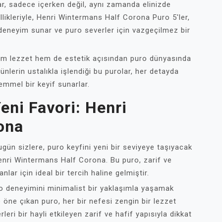
ar, sadece içerken değil, aynı zamanda elinizde
ellikleriyle, Henri Wintermans Half Corona Puro 5'ler,
deneyim sunar ve puro severler için vazgeçilmez bir
em lezzet hem de estetik açısından puro dünyasında
ünlerin ustalıkla işlendiği bu purolar, her detayda
emmel bir keyif sunarlar.
Yeni Favori: Henri
ona
gün sizlere, puro keyfini yeni bir seviyeye taşıyacak
ri Wintermans Half Corona. Bu puro, zarif ve
nlar için ideal bir tercih haline gelmiştir.
o deneyimini minimalist bir yaklaşımla yaşamak
yle öne çıkan puro, her bir nefesi zengin bir lezzet
eri bir hayli etkileyen zarif ve hafif yapısıyla dikkat