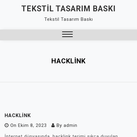
Skip
TEKSTIL TASARIM BASKI
to
Tekstil Tasarım Baskı
content
Close
Menu
HACKLINK
HACKLINK
On
Ekim 8, 2023
By
admin
İnternet dünyasında, hacklink terimi sıkça duyulan