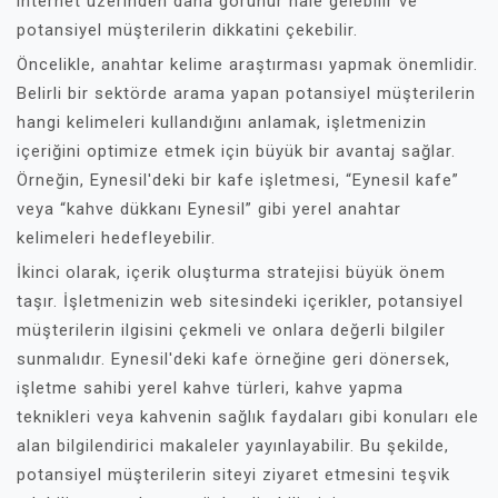
internet üzerinden daha görünür hale gelebilir ve
potansiyel müşterilerin dikkatini çekebilir.
Öncelikle, anahtar kelime araştırması yapmak önemlidir.
Belirli bir sektörde arama yapan potansiyel müşterilerin
hangi kelimeleri kullandığını anlamak, işletmenizin
içeriğini optimize etmek için büyük bir avantaj sağlar.
Örneğin, Eynesil'deki bir kafe işletmesi, “Eynesil kafe”
veya “kahve dükkanı Eynesil” gibi yerel anahtar
kelimeleri hedefleyebilir.
İkinci olarak, içerik oluşturma stratejisi büyük önem
taşır. İşletmenizin web sitesindeki içerikler, potansiyel
müşterilerin ilgisini çekmeli ve onlara değerli bilgiler
sunmalıdır. Eynesil'deki kafe örneğine geri dönersek,
işletme sahibi yerel kahve türleri, kahve yapma
teknikleri veya kahvenin sağlık faydaları gibi konuları ele
alan bilgilendirici makaleler yayınlayabilir. Bu şekilde,
potansiyel müşterilerin siteyi ziyaret etmesini teşvik