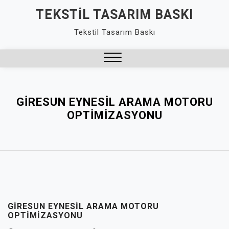
Skip
TEKSTIL TASARIM BASKI
to
Tekstil Tasarım Baskı
content
Close
Menu
GIRESUN EYNESIL ARAMA MOTORU
OPTIMIZASYONU
GIRESUN EYNESIL ARAMA MOTORU
OPTIMIZASYONU