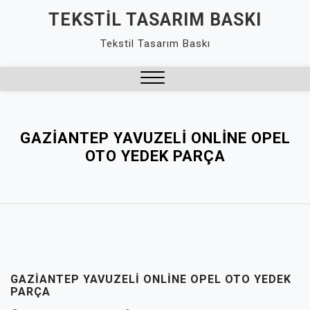
Skip
TEKSTIL TASARIM BASKI
to
Tekstil Tasarım Baskı
content
Close
Menu
GAZIANTEP YAVUZELI ONLINE OPEL
OTO YEDEK PARÇA
GAZIANTEP YAVUZELI ONLINE OPEL OTO YEDEK
PARÇA