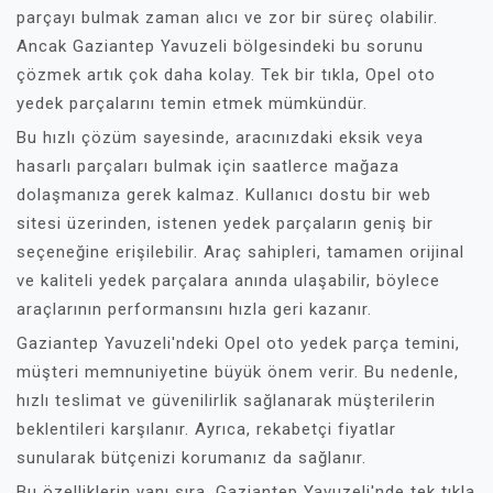
parçayı bulmak zaman alıcı ve zor bir süreç olabilir.
Ancak Gaziantep Yavuzeli bölgesindeki bu sorunu
çözmek artık çok daha kolay. Tek bir tıkla, Opel oto
yedek parçalarını temin etmek mümkündür.
Bu hızlı çözüm sayesinde, aracınızdaki eksik veya
hasarlı parçaları bulmak için saatlerce mağaza
dolaşmanıza gerek kalmaz. Kullanıcı dostu bir web
sitesi üzerinden, istenen yedek parçaların geniş bir
seçeneğine erişilebilir. Araç sahipleri, tamamen orijinal
ve kaliteli yedek parçalara anında ulaşabilir, böylece
araçlarının performansını hızla geri kazanır.
Gaziantep Yavuzeli'ndeki Opel oto yedek parça temini,
müşteri memnuniyetine büyük önem verir. Bu nedenle,
hızlı teslimat ve güvenilirlik sağlanarak müşterilerin
beklentileri karşılanır. Ayrıca, rekabetçi fiyatlar
sunularak bütçenizi korumanız da sağlanır.
Bu özelliklerin yanı sıra, Gaziantep Yavuzeli'nde tek tıkla