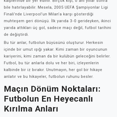
kalplerinde bir yer edinir. Birçok kişi, o anı yıllar sonra
bile hatırlayabilir. Mesela, 2005 UEFA Şampiyonlar Ligi
Finali’nde Liverpool’un Milan’a karşı gösterdiği
muhteşem geri dönüşü. İlk yarıda 3-0 gerideyken, ikinci
yarıda attıkları üç gol, sadece maçı değil, futbol tarihini
de değiştirdi.
Bu tür anlar, futbolun büyüsünü oluşturur. Herkesin
içinde bir umut ışığı yakar. Kimi zaman bir oyuncunun
kariyerini, kimi zaman da bir kulübün geleceğini belirler.
Futbol, bu tür anlarla dolu ve her biri, izleyenlerin
kalbinde bir iz bırakır. Unutmayın, her gol bir hikaye
anlatır ve bu hikayeler, futbolun ruhunu besler.
Maçın Dönüm Noktaları:
Futbolun En Heyecanlı
Kırılma Anları