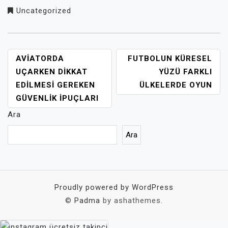
Uncategorized
YAZI
AVIATORDA
FUTBOLUN KÜRESEL
GEZINMESI
UÇARKEN DIKKAT
YÜZÜ FARKLI
EDILMESI GEREKEN
ÜLKELERDE OYUN
GÜVENLIK İPUÇLARI
Ara
Ara
Proudly powered by WordPress
©
Padma
by ashathemes.