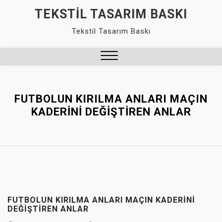
Skip
TEKSTIL TASARIM BASKI
to
Tekstil Tasarım Baskı
content
Close
Menu
FUTBOLUN KIRILMA ANLARI MAÇIN
KADERINI DEĞIŞTIREN ANLAR
FUTBOLUN KIRILMA ANLARI MAÇIN KADERINI
DEĞIŞTIREN ANLAR