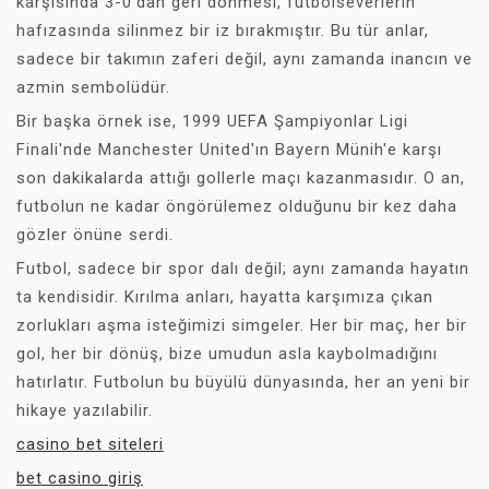
karşısında 3-0'dan geri dönmesi, futbolseverlerin
hafızasında silinmez bir iz bırakmıştır. Bu tür anlar,
sadece bir takımın zaferi değil, aynı zamanda inancın ve
azmin sembolüdür.
Bir başka örnek ise, 1999 UEFA Şampiyonlar Ligi
Finali'nde Manchester United'ın Bayern Münih'e karşı
son dakikalarda attığı gollerle maçı kazanmasıdır. O an,
futbolun ne kadar öngörülemez olduğunu bir kez daha
gözler önüne serdi.
Futbol, sadece bir spor dalı değil; aynı zamanda hayatın
ta kendisidir. Kırılma anları, hayatta karşımıza çıkan
zorlukları aşma isteğimizi simgeler. Her bir maç, her bir
gol, her bir dönüş, bize umudun asla kaybolmadığını
hatırlatır. Futbolun bu büyülü dünyasında, her an yeni bir
hikaye yazılabilir.
casino bet siteleri
bet casino giriş