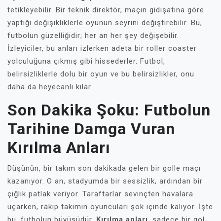
tetikleyebilir. Bir teknik direktör, maçın gidişatına göre
yaptığı değişikliklerle oyunun seyrini değiştirebilir. Bu,
futbolun güzelliğidir; her an her şey değişebilir.
İzleyiciler, bu anları izlerken adeta bir roller coaster
yolculuğuna çıkmış gibi hissederler. Futbol,
belirsizliklerle dolu bir oyun ve bu belirsizlikler, onu
daha da heyecanlı kılar.
Son Dakika Şoku: Futbolun
Tarihine Damga Vuran
Kırılma Anları
Düşünün, bir takım son dakikada gelen bir golle maçı
kazanıyor. O an, stadyumda bir sessizlik, ardından bir
çığlık patlak veriyor. Taraftarlar sevinçten havalara
uçarken, rakip takımın oyuncuları şok içinde kalıyor. İşte
bu, futbolun büyüsüdür.
Kırılma anları
, sadece bir gol