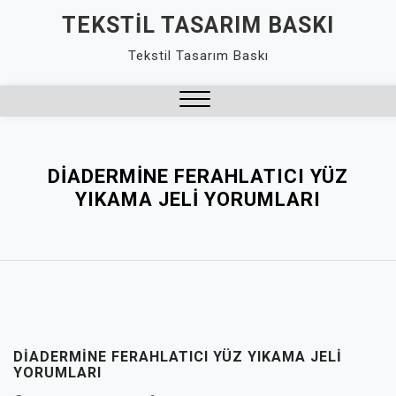
Skip
TEKSTIL TASARIM BASKI
to
Tekstil Tasarım Baskı
content
Close
Menu
DIADERMINE FERAHLATICI YÜZ
YIKAMA JELI YORUMLARI
DIADERMINE FERAHLATICI YÜZ YIKAMA JELI
YORUMLARI