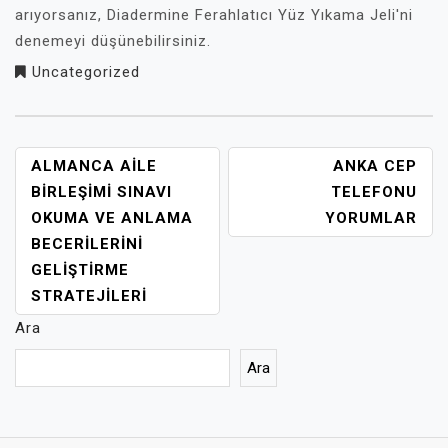
arıyorsanız, Diadermine Ferahlatıcı Yüz Yıkama Jeli'ni
denemeyi düşünebilirsiniz.
Uncategorized
YAZI
ALMANCA AILE
ANKA CEP
GEZINMESI
BIRLEŞIMI SINAVI
TELEFONU
OKUMA VE ANLAMA
YORUMLAR
BECERILERINI
GELIŞTIRME
STRATEJILERI
Ara
Ara