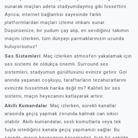
sunarak maçları adeta stadyumdaymış gibi hissettirir.
Ayrıca, internet bağlantısı sayesinde farklı
platformlardan maçları izleme imkanı sunar.
Düşünsenize, bir yudum çay alıp, en sevdiğiniz takımın
maçını izlerken, tüm dünyayı parmaklarınızın ucunda
buluyorsunuz!
Ses Sistemleri
: Maç izlerken atmosferi yakalamak için
ses sistemi de oldukça önemli. Surround ses
sistemleri, stadyumun gürültüsünü evinize getirir. Gol
anında yaşanan coşkuyu, taraftarların tezahüratlarını
evinizde hissetmek harika değil mi? Kaliteli bir ses
sistemi, maçın heyecanını katlayarak artırır.
Akıllı Kumandalar
: Maç izlerken, sürekli kanallar
arasında geçiş yapmak zorunda kalmak can sıkıcı
olabilir. Akıllı kumandalar, sesli komutlarla veya tek
tuşla istediğiniz kanala geçiş yapmanızı sağlar. Bu
sayede, maçın heyecanını kaçırmadan, hızlı bir şekilde