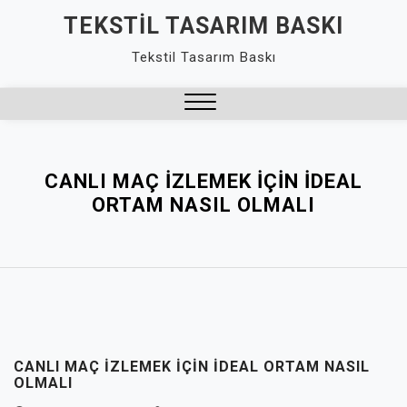
Skip
TEKSTIL TASARIM BASKI
to
Tekstil Tasarım Baskı
content
Close
Menu
CANLI MAÇ İZLEMEK İÇIN İDEAL
ORTAM NASIL OLMALI
CANLI MAÇ İZLEMEK İÇIN İDEAL ORTAM NASIL
OLMALI