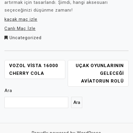
artırmak için tasarlandı. Şimdi, hangi aksesuarı
seçeceğinizi düşünme zamanı!
kaçak maç izle
Canlı Maç İzle
Uncategorized
YAZI
VOZOL VISTA 16000
UÇAK OYUNLARININ
GEZINMESI
CHERRY COLA
GELECEĞI
AVIATORUN ROLÜ
Ara
Ara