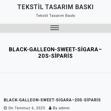
Skip
TEKSTIL TASARIM BASKI
to
Tekstil Tasarım Baskı
content
Close
Menu
BLACK-GALLEON-SWEET-SIGARA–
20S-SIPARIS
BLACK-GALLEON-SWEET-SIGARA–20S-SIPARIS
On
Temmuz 6, 2025
By
admin