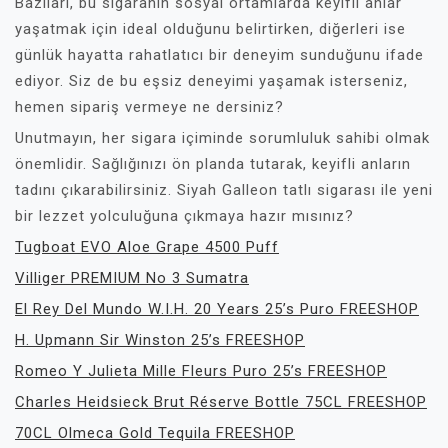
Bazıları, bu sigaranın sosyal ortamlarda keyifli anlar
yaşatmak için ideal olduğunu belirtirken, diğerleri ise
günlük hayatta rahatlatıcı bir deneyim sunduğunu ifade
ediyor. Siz de bu eşsiz deneyimi yaşamak isterseniz,
hemen sipariş vermeye ne dersiniz?
Unutmayın, her sigara içiminde sorumluluk sahibi olmak
önemlidir. Sağlığınızı ön planda tutarak, keyifli anların
tadını çıkarabilirsiniz. Siyah Galleon tatlı sigarası ile yeni
bir lezzet yolculuğuna çıkmaya hazır mısınız?
Tugboat EVO Aloe Grape 4500 Puff
Villiger PREMIUM No 3 Sumatra
El Rey Del Mundo W.I.H. 20 Years 25’s Puro FREESHOP
H. Upmann Sir Winston 25’s FREESHOP
Romeo Y Julieta Mille Fleurs Puro 25’s FREESHOP
Charles Heidsieck Brut Réserve Bottle 75CL FREESHOP
70CL Olmeca Gold Tequila FREESHOP