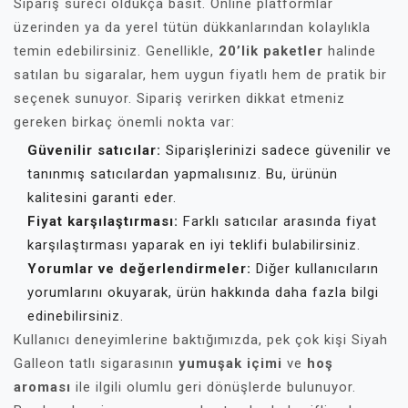
Sipariş süreci oldukça basit. Online platformlar
üzerinden ya da yerel tütün dükkanlarından kolaylıkla
temin edebilirsiniz. Genellikle,
20’lik paketler
halinde
satılan bu sigaralar, hem uygun fiyatlı hem de pratik bir
seçenek sunuyor. Sipariş verirken dikkat etmeniz
gereken birkaç önemli nokta var:
Güvenilir satıcılar:
Siparişlerinizi sadece güvenilir ve
tanınmış satıcılardan yapmalısınız. Bu, ürünün
kalitesini garanti eder.
Fiyat karşılaştırması:
Farklı satıcılar arasında fiyat
karşılaştırması yaparak en iyi teklifi bulabilirsiniz.
Yorumlar ve değerlendirmeler:
Diğer kullanıcıların
yorumlarını okuyarak, ürün hakkında daha fazla bilgi
edinebilirsiniz.
Kullanıcı deneyimlerine baktığımızda, pek çok kişi Siyah
Galleon tatlı sigarasının
yumuşak içimi
ve
hoş
aroması
ile ilgili olumlu geri dönüşlerde bulunuyor.