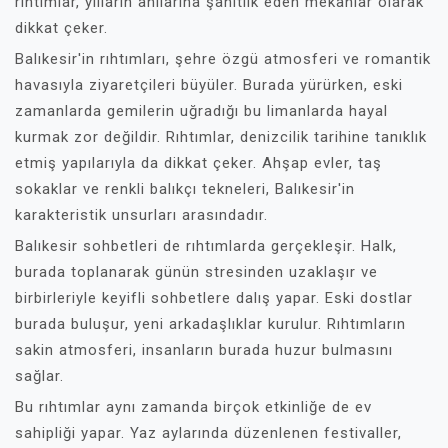
rıhtımlar, yılların anılarına şahitlik eden mekanlar olarak
dikkat çeker.
Balıkesir'in rıhtımları, şehre özgü atmosferi ve romantik
havasıyla ziyaretçileri büyüler. Burada yürürken, eski
zamanlarda gemilerin uğradığı bu limanlarda hayal
kurmak zor değildir. Rıhtımlar, denizcilik tarihine tanıklık
etmiş yapılarıyla da dikkat çeker. Ahşap evler, taş
sokaklar ve renkli balıkçı tekneleri, Balıkesir'in
karakteristik unsurları arasındadır.
Balıkesir sohbetleri de rıhtımlarda gerçekleşir. Halk,
burada toplanarak günün stresinden uzaklaşır ve
birbirleriyle keyifli sohbetlere dalış yapar. Eski dostlar
burada buluşur, yeni arkadaşlıklar kurulur. Rıhtımların
sakin atmosferi, insanların burada huzur bulmasını
sağlar.
Bu rıhtımlar aynı zamanda birçok etkinliğe de ev
sahipliği yapar. Yaz aylarında düzenlenen festivaller,