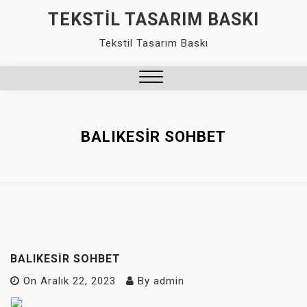
Skip
TEKSTIL TASARIM BASKI
to
Tekstil Tasarım Baskı
content
Close
Menu
BALIKESIR SOHBET
BALIKESIR SOHBET
On
Aralık 22, 2023
By
admin