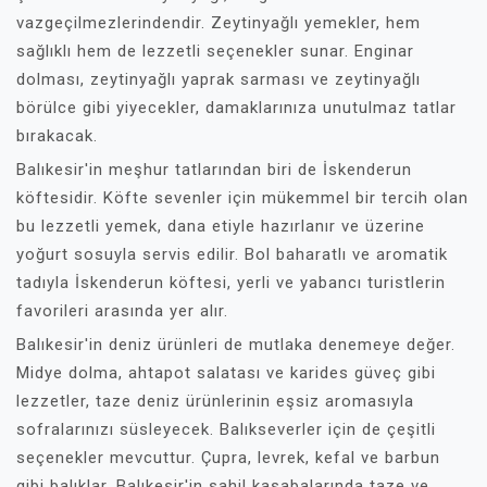
vazgeçilmezlerindendir. Zeytinyağlı yemekler, hem
sağlıklı hem de lezzetli seçenekler sunar. Enginar
dolması, zeytinyağlı yaprak sarması ve zeytinyağlı
börülce gibi yiyecekler, damaklarınıza unutulmaz tatlar
bırakacak.
Balıkesir'in meşhur tatlarından biri de İskenderun
köftesidir. Köfte sevenler için mükemmel bir tercih olan
bu lezzetli yemek, dana etiyle hazırlanır ve üzerine
yoğurt sosuyla servis edilir. Bol baharatlı ve aromatik
tadıyla İskenderun köftesi, yerli ve yabancı turistlerin
favorileri arasında yer alır.
Balıkesir'in deniz ürünleri de mutlaka denemeye değer.
Midye dolma, ahtapot salatası ve karides güveç gibi
lezzetler, taze deniz ürünlerinin eşsiz aromasıyla
sofralarınızı süsleyecek. Balıkseverler için de çeşitli
seçenekler mevcuttur. Çupra, levrek, kefal ve barbun
gibi balıklar, Balıkesir'in sahil kasabalarında taze ve