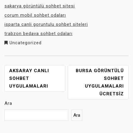
sakarya görüntülü sohbet sitesi
çorum mobil sohbet odaları
isparta canli goruntulu sohbet siteleri
trabzon bedava sohbet odaları
Uncategorized
YAZI
AKSARAY CANLI
BURSA GÖRÜNTÜLÜ
GEZINMESI
SOHBET
SOHBET
UYGULAMALARI
UYGULAMALARI
ÜCRETSIZ
Ara
Ara