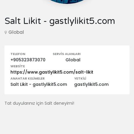
Salt Likit - gastlylikit5.com
Global
TELEFON
SERVIS ALANLARI
+905323873070
Global
WEBSITE
https://www.gastlylikit5.com/salt-likit
ANAHTAR KELIMELER
YETKILI
Salt Likit - gastlylikit5.com
gastlylikit5.com
Tat duyularınız için Salt deneyimi!